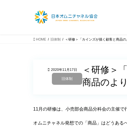
コ
ナ
ン
ビ
テ
ゲ
ン
ー
ツ
シ
へ
ョ
HOME
旧体制
＜研修＞「カインズが描く顧客と商品の
ス
ン
キ
に
ッ
移
プ
動
＜研修＞
2020年11月17日
旧体制
商品のよ
11月の研修は、小売部会商品分科会の主催で
オムニチャネル発想での「商品」はどうあるべ