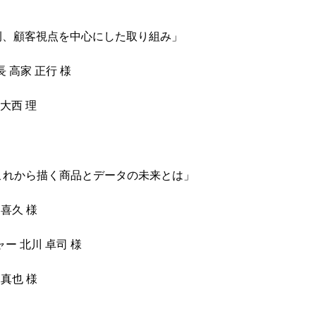
例、顧客視点を中心にした取り組み」
 高家 正行 様
大西 理
、これから描く商品とデータの未来とは」
喜久 様
ャー 北川 卓司 様
真也 様