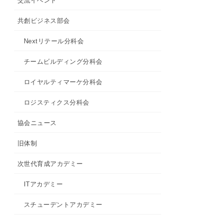
交流イベント
共創ビジネス部会
Nextリテール分科会
チームビルディング分科会
ロイヤルティマーケ分科会
ロジスティクス分科会
協会ニュース
旧体制
次世代育成アカデミー
ITアカデミー
スチューデントアカデミー