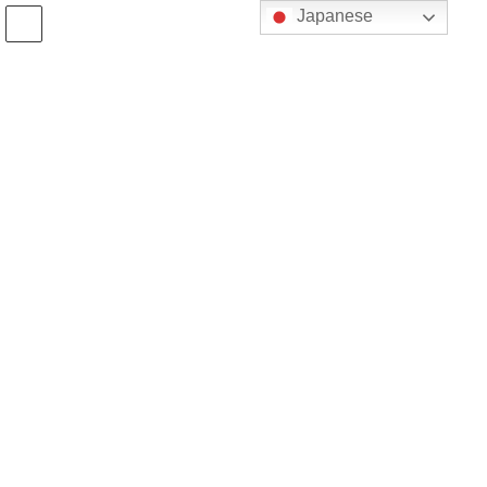
コ
ナ
Japanese
ン
ビ
テ
ゲ
ン
ー
開催概要
ツ
シ
へ
ョ
オムニチャネル
Day2026
ス
ン
キ
に
ッ
移
プ
動
2.28
虎ノ門ヒルズフォーラム
(FRI)
2025
.
今年の「オムニチャネルDay」テーマは「Co-Creation for the
Future （未来への共創）」。
未来へ向けて業界や企業を超えた「共創」を目指します。
オムニチャネルDay2025は大盛況！
1,000名を超える方々に申し込みいただ