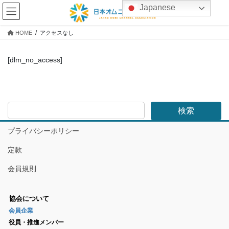
コ
ナ
Japanese
ン
ビ
テ
ゲ
HOME
アクセスなし
ン
ー
ツ
シ
へ
ョ
[dlm_no_access]
ス
ン
キ
に
ッ
移
プ
動
検索
プライバシーポリシー
定款
会員規則
協会について
会員企業
役員・推進メンバー