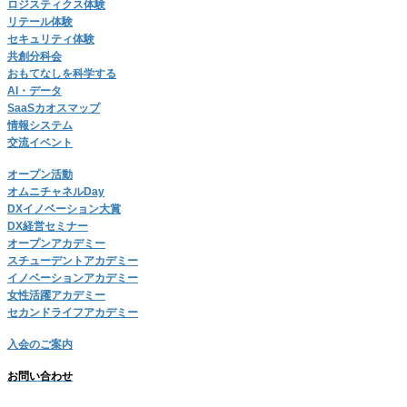
ロジスティクス体験
リテール体験
セキュリティ体験
共創分科会
おもてなしを科学する
AI・データ
SaaSカオスマップ
情報システム
交流イベント
オープン活動
オムニチャネルDay
DXイノベーション大賞
DX経営セミナー
オープンアカデミー
スチューデントアカデミー
イノベーションアカデミー
女性活躍アカデミー
セカンドライフアカデミー
入会のご案内
お問い合わせ