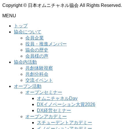
Copyright © 日本オムニチャネル協会 All Rights Reserved.
MENU
トップ
協会について
会員企業
役員・推進メンバー
協会の歴史
会員様の声
協会内活動
共創体験視察
共創分科会
交流イベント
オープン活動
オープンセミナー
オムニチャネルDay
DXイノベーション大賞2026
DX経営セミナー
オープンアカデミー
スチューデントアカデミー
イノベーションアカデミー