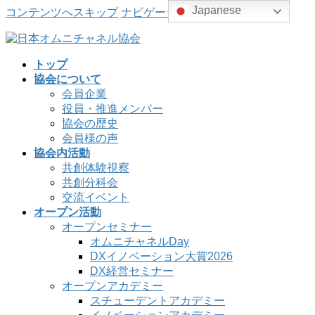
Japanese
コンテンツへスキップ
ナビゲーションに移動
トップ
協会について
会員企業
役員・推進メンバー
協会の歴史
会員様の声
協会内活動
共創体験視察
共創分科会
交流イベント
オープン活動
オープンセミナー
オムニチャネルDay
DXイノベーション大賞2026
DX経営セミナー
オープンアカデミー
スチューデントアカデミー