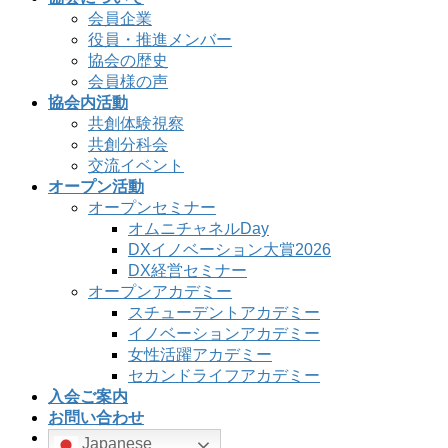
会員企業
役員・推進メンバー
協会の歴史
会員様の声
協会内活動
共創体験視察
共創分科会
交流イベント
オープン活動
オープンセミナー
オムニチャネルDay
DXイノベーション大賞2026
DX経営セミナー
オープンアカデミー
スチューデントアカデミー
イノベーションアカデミー
女性活躍アカデミー
セカンドライフアカデミー
入会ご案内
お問い合わせ
Japanese