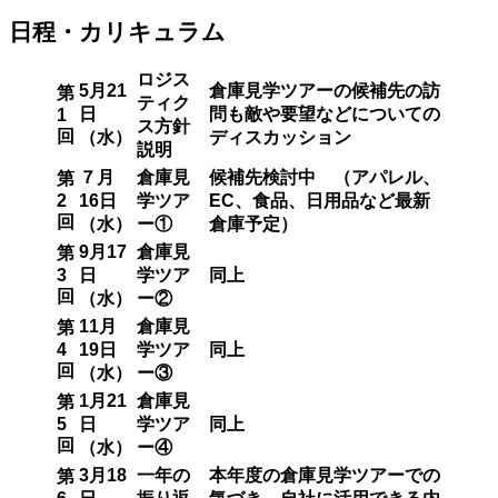
日程・カリキュラム
ロジス
5月21
倉庫見学ツアーの候補先の訪
第
ティク
日
問も敵や要望などについての
1
ス方針
回
（水）
ディスカッション
説明
７月
倉庫見
候補先検討中 （アパレル、
第
2
16日
学ツア
EC、食品、日用品など最新
回
（水）
ー①
倉庫予定）
9月17
倉庫見
第
3
日
学ツア
同上
回
（水）
ー②
11月
倉庫見
第
4
19日
学ツア
同上
回
（水）
ー③
1月21
倉庫見
第
5
日
学ツア
同上
回
（水）
ー④
3月18
一年の
本年度の倉庫見学ツアーでの
第