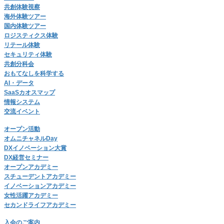
共創体験視察
海外体験ツアー
国内体験ツアー
ロジスティクス体験
リテール体験
セキュリティ体験
共創分科会
おもてなしを科学する
AI・データ
SaaSカオスマップ
情報システム
交流イベント
オープン活動
オムニチャネルDay
DXイノベーション大賞
DX経営セミナー
オープンアカデミー
スチューデントアカデミー
イノベーションアカデミー
女性活躍アカデミー
セカンドライフアカデミー
入会のご案内