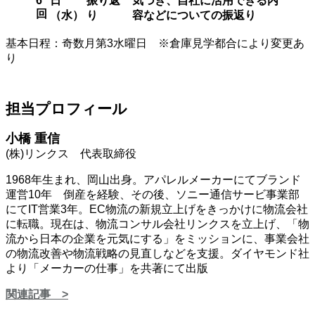
6
日
振り返
気づき、自社に活用できる内
回
（水）
り
容などについての振返り
基本日程：奇数月第3水曜日 ※倉庫見学都合により変更あ
り
担当プロフィール
小橋 重信
(株)リンクス 代表取締役
1968年生まれ、岡山出身。アパレルメーカーにてブランド
運営10年 倒産を経験、その後、ソニー通信サービ事業部
にてIT営業3年。EC物流の新規立上げをきっかけに物流会社
に転職。現在は、物流コンサル会社リンクスを立上げ、「物
流から日本の企業を元気にする」をミッションに、事業会社
の物流改善や物流戦略の見直しなどを支援。ダイヤモンド社
より「メーカーの仕事」を共著にて出版​
関連記事 >