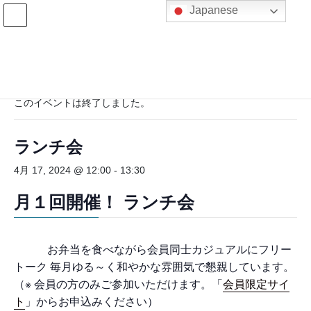
コ
ナ
Japanese
ン
ビ
テ
ゲ
ン
ー
ツ
シ
« イベント一覧
へ
ョ
ス
ン
このイベントは終了しました。
キ
に
ッ
移
プ
動
ランチ会
4月 17, 2024 @ 12:00
-
13:30
月１回開催！
ランチ会
お弁当を食べながら会員同士カジュアルにフリー
トーク 毎月ゆる～く和やかな雰囲気で懇親しています。
（※ 会員の方のみご参加いただけます。「
会員限定サイ
ト
」からお申込みください）