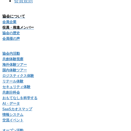
会員規則
協会について
会員企業
役員・推進メンバー
協会の歴史
会員様の声
協会内活動
共創体験視察
海外体験ツアー
国内体験ツアー
ロジスティクス体験
リテール体験
セキュリティ体験
共創分科会
おもてなしを科学する
AI・データ
SaaSカオスマップ
情報システム
交流イベント
オープン活動