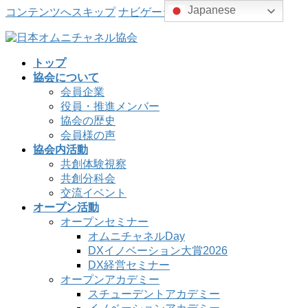
Japanese
コンテンツへスキップ
ナビゲーションに移動
トップ
協会について
会員企業
役員・推進メンバー
協会の歴史
会員様の声
協会内活動
共創体験視察
共創分科会
交流イベント
オープン活動
オープンセミナー
オムニチャネルDay
DXイノベーション大賞2026
DX経営セミナー
オープンアカデミー
スチューデントアカデミー