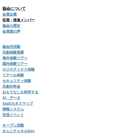
協会について
会員企業
役員・推進メンバー
協会の歴史
会員様の声
協会内活動
共創体験視察
海外体験ツアー
国内体験ツアー
ロジスティクス体験
リテール体験
セキュリティ体験
共創分科会
おもてなしを科学する
AI・データ
SaaSカオスマップ
情報システム
交流イベント
オープン活動
オムニチャネルDay