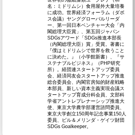
名：ミドリムシ）食用屋外大量培養
に成功。世界経済フォーラム（ダボ
ス会議）ヤンググローバルリーダ
ー、第一回日本ベンチャー大会「内
閣総理大臣賞」、第五回ジャパン
SDGsアワード「SDGs推進本部長
（内閣総理大臣）賞」受賞。著書に
『僕はミドリムシで世界を救うこと
に決めた。』（小学館新書）、『サ
ステナブルビジネス』（PHP研究
所）。経団連スタートアップ委員
会、経済同友会スタートアップ推進
総合委員会、内閣官房知的財産戦略
本部員、新しい資本主義実現会議ス
タートアップ育成分科会員、文部科
学省アントレプレナーシップ推進大
使、東京大学農学部運営諮問委員、
東京大学創立150周年記念事業150人
委員、ビル＆メリンダ・ゲイツ財団
SDGs Goalkeeper。