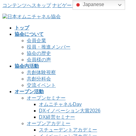
Japanese
コンテンツへスキップ
ナビゲーションに移動
トップ
協会について
会員企業
役員・推進メンバー
協会の歴史
会員様の声
協会内活動
共創体験視察
共創分科会
交流イベント
オープン活動
オープンセミナー
オムニチャネルDay
DXイノベーション大賞2026
DX経営セミナー
オープンアカデミー
スチューデントアカデミー