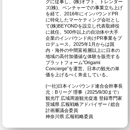
グに従事し、(株)オプト、トレンダー
ズ(株)、ベンチャーでの事業立ち上げ
を経て、2016年にインバウンドPR
に特化したマーケティング会社とし
て(株)BEYONDを設立し代表取締役
に就任。500件以上の自治体や大手
企業のインバウンド向けPR事業をプ
ロデュース。2025年1月からは国
内・海外の中間富裕層以上に日本の
地域の高付加価値な体験を販売する
プラットフォーム”Origami
Concierge”を運営。日本の観光の単
価を上げるべく奔走している。
(一社)日本インバウンド連合会幹事長
元：Bリーグ 理事（2025/9/30まで）
観光庁 広域周遊観光促進 登録専門家
茨城県 広報戦略アドバイザー / 総合
計画審議会委員
神奈川県 広報戦略委員