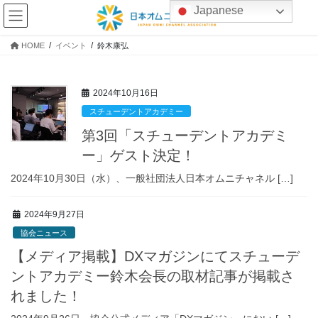
コ
ナ
Japanese
ン
ビ
テ
ゲ
HOME
イベント
鈴木康弘
ン
ー
ツ
シ
へ
ョ
2024年10月16日
ス
ン
キ
に
スチューデントアカデミー
ッ
移
第3回「スチューデントアカデミ
プ
動
ー」ゲスト決定！
2024年10月30日（水）、一般社団法人日本オムニチャネル […]
2024年9月27日
協会ニュース
【メディア掲載】DXマガジンにてスチューデ
ントアカデミー鈴木会長の取材記事が掲載さ
れました！