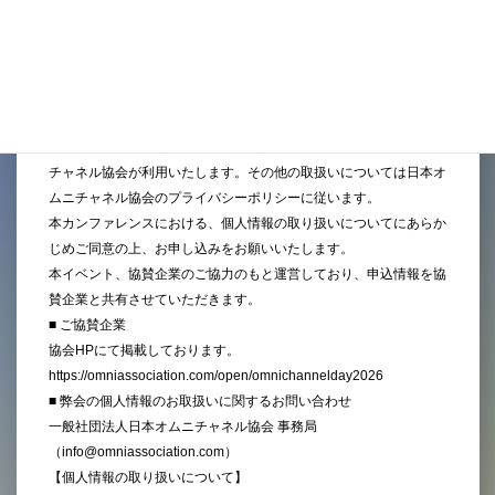
紹介者
（※上記質問で「知人からの紹介」を選択された方はご記
入ください）
個人情報の取り扱い
（必須）
ご入力頂いた情報（個人情報を含む）は、下記の目的で日本オムニ
チャネル協会が利用いたします。その他の取扱いについては日本オ
ムニチャネル協会のプライバシーポリシーに従います。
本カンファレンスにおける、個人情報の取り扱いについてにあらか
じめご同意の上、お申し込みをお願いいたします。
本イベント、協賛企業のご協力のもと運営しており、申込情報を協
賛企業と共有させていただきます。
■ ご協賛企業
協会HPにて掲載しております。
https://omniassociation.com/open/omnichannelday2026
■ 弊会の個人情報のお取扱いに関するお問い合わせ
一般社団法人日本オムニチャネル協会 事務局
（info@omniassociation.com）
【個人情報の取り扱いについて】