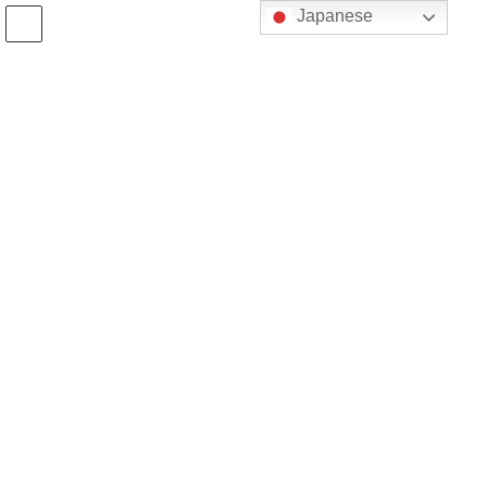
コ
ナ
Japanese
ン
ビ
テ
ゲ
HOME
旧体制
ン
ー
＜研修会＞「統計データ、顧客データ、アプリデータから見るお客さまの行動変
ツ
シ
化」
へ
ョ
ス
ン
2021年6月10日
キ
に
ッ
移
旧体制
プ
動
＜研修会＞「統計データ、顧客デ
ータ、アプリデータから見るお客
さまの行動変化」
■概要
デジタル化の進展で、お客様行動は目まぐるしく変化しておりま
す。
本研修会では、有識者の方に登壇いただき、 統計データ、顧客デ