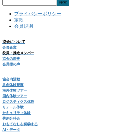
検索
プライバシーポリシー
定款
会員規則
協会について
会員企業
役員・推進メンバー
協会の歴史
会員様の声
協会内活動
共創体験視察
海外体験ツアー
国内体験ツアー
ロジスティクス体験
リテール体験
セキュリティ体験
共創分科会
おもてなしを科学する
AI・データ