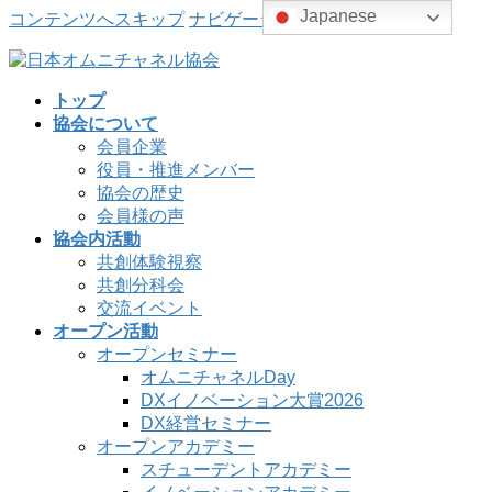
Japanese
コンテンツへスキップ
ナビゲーションに移動
トップ
協会について
会員企業
役員・推進メンバー
協会の歴史
会員様の声
協会内活動
共創体験視察
共創分科会
交流イベント
オープン活動
オープンセミナー
オムニチャネルDay
DXイノベーション大賞2026
DX経営セミナー
オープンアカデミー
スチューデントアカデミー