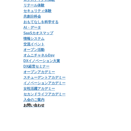
リテール体験
セキュリティ体験
共創分科会
おもてなしを科学する
AI・データ
SaaSカオスマップ
情報システム
交流イベント
オープン活動
オムニチャネルDay
DXイノベーション大賞
DX経営セミナー
オープンアカデミー
スチューデントアカデミー
イノベーションアカデミー
女性活躍アカデミー
セカンドライフアカデミー
入会のご案内
お問い合わせ
Copyright © 日本オムニチャネル協会 All Rights Rese