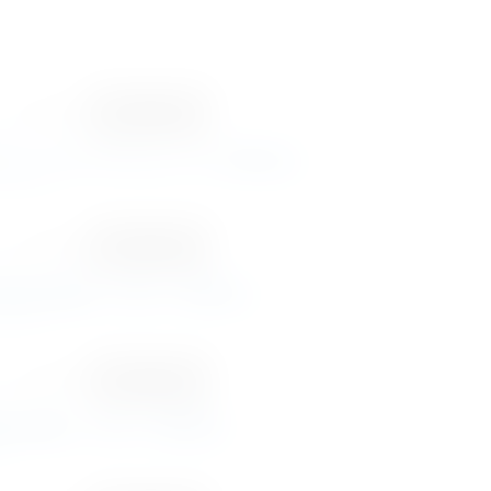
ャネル協会
旧体制
SCM(サプライチェーン)部会】
 […]
ャネル協会
旧体制
回従業員体験（EX）部会】
 […]
ャネル協会
旧体制
回顧客体験（CX）部会】
]