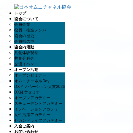
コンテンツへスキップ
ナビゲーションに移動
HOME
トップ
2023年12月
協会について
会員企業
2023年12月21日
役員・推進メンバー
/ 最終更新日時 :
2024年6月7日
日本オムニチ
協会の歴史
12月21日（木）17:00~18:30【第8回
会員様の声
協会内活動
テーマ『東大発テック企業の物流イノベーションへの取組み』 ゲ
共創体験視察
共創分科会
交流イベント
2023年12月20日
/ 最終更新日時 :
2024年6月7日
日本オムニチ
オープン活動
オープンセミナー
12月20日（水）16:30~18:00 【第9
オムニチャネルDay
『人材不足の課題に外国人人材をどう活かすのか？』 要旨：コロ
DXイノベーション大賞2026
DX経営セミナー
オープンアカデミー
2023年12月19日
/ 最終更新日時 :
2024年6月7日
日本オムニチ
スチューデントアカデミー
イノベーションアカデミー
12月19日（火）17:00~18:30 【第9
女性活躍アカデミー
セカンドライフアカデミー
テーマ：Eコマースのプロが語るEC×CX ECにおける広い意 […
入会ご案内
お問い合わせ