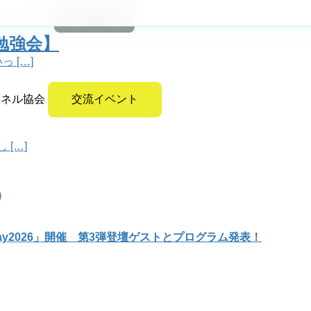
ャネル協会
旧体制
T勉強会】
 […]
ャネル協会
交流イベント
[…]
)
y2026」開催 第3弾登壇ゲストとプログラム発表！