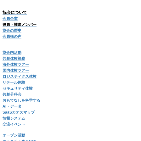
協会について
会員企業
役員・推進メンバー
協会の歴史
会員様の声
協会内活動
共創体験視察
海外体験ツアー
国内体験ツアー
ロジスティクス体験
リテール体験
セキュリティ体験
共創分科会
おもてなしを科学する
AI・データ
SaaSカオスマップ
情報システム
交流イベント
オープン活動