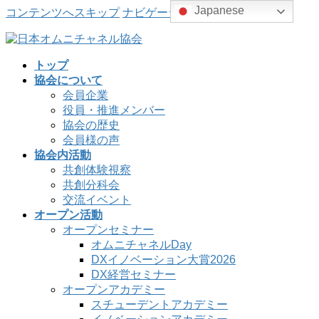
Japanese
コンテンツへスキップ
ナビゲーションに移動
トップ
協会について
会員企業
役員・推進メンバー
協会の歴史
会員様の声
協会内活動
共創体験視察
共創分科会
交流イベント
オープン活動
オープンセミナー
オムニチャネルDay
DXイノベーション大賞2026
DX経営セミナー
オープンアカデミー
スチューデントアカデミー