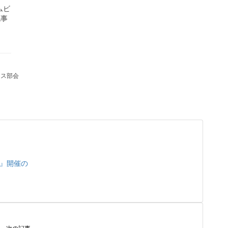
ムビ
記事
ネス部会
会』開催の