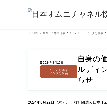
コ
ナ
ン
ビ
テ
ゲ
ン
ー
ツ
シ
へ
ョ
HOME
共創ビジネス部会
チームビルディング分科会
ス
ン
キ
に
ッ
移
プ
動
自身の
2024年8月15日
ルディ
チームビルデ
ィング分科会
らせ
2024年8月22日（木）、一般社団法人日本