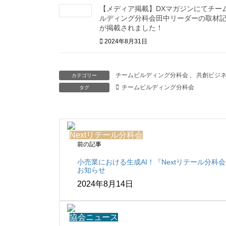
【メディア掲載】DXマガジンにてチー
ルディング分科会田中リーダーの取材
が掲載されました！
2024年8月31日
チームビルディング分科会
、
共創ビジ
カテゴリー
チームビルディング分科会
タグ
Nextリテール分科会
前の記事
小売業における生成AI！『Nextリテール分科
お知らせ
2024年8月14日
協会ニュース