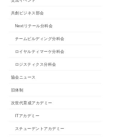
交流イベント
共創ビジネス部会
Nextリテール分科会
チームビルディング分科会
ロイヤルティマーケ分科会
ロジスティクス分科会
協会ニュース
旧体制
次世代育成アカデミー
ITアカデミー
スチューデントアカデミー